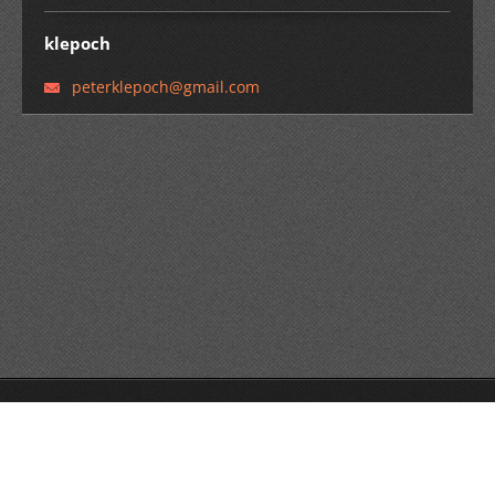
klepoch
peterkle
poch@gma
il.com
© 2014 Všetky práva vyhradené.
Tvorba webových stránok zdarma