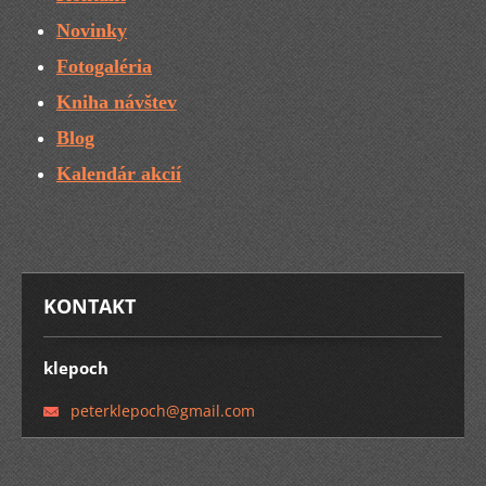
Novinky
Fotogaléria
Kniha návštev
Blog
Kalendár akcií
KONTAKT
klepoch
peterkle
poch@gma
il.com